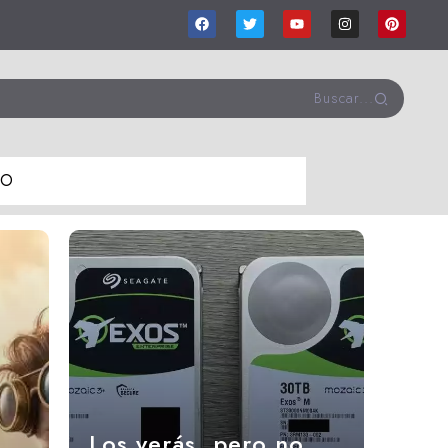
Buscar...
RO
Los verás, pero no