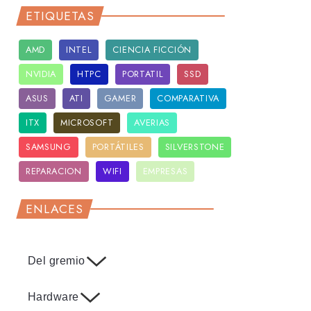
ETIQUETAS
AMD
INTEL
CIENCIA FICCIÓN
NVIDIA
HTPC
PORTATIL
SSD
ASUS
ATI
GAMER
COMPARATIVA
ITX
MICROSOFT
AVERIAS
SAMSUNG
PORTÁTILES
SILVERSTONE
REPARACION
WIFI
EMPRESAS
ENLACES
Del gremio
Hardware