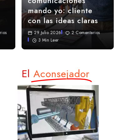
comunicaciones
mando yo: cliente
con las ideas claras
rios
29 Julio 2026
2 Comentarios
3 Min Leer
El
Aconsejador